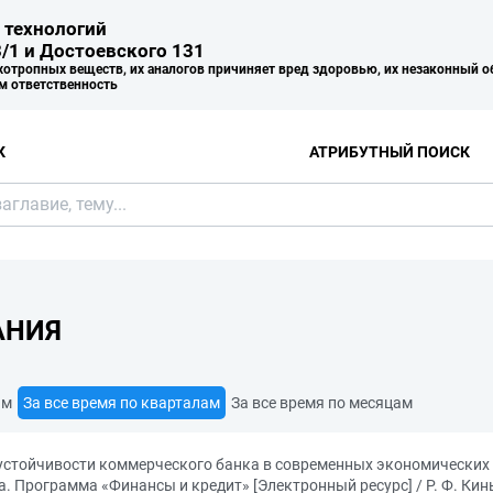
 технологий
/1 и Достоевского 131
хотропных веществ, их аналогов причиняет вред здоровью, их незаконный о
м ответственность
К
АТРИБУТНЫЙ ПОИСК
АНИЯ
ам
За все время по кварталам
За все время по месяцам
устойчивости коммерческого банка в современных экономических
а. Программа «Финансы и кредит» [Электронный ресурс] / Р. Ф. Ки