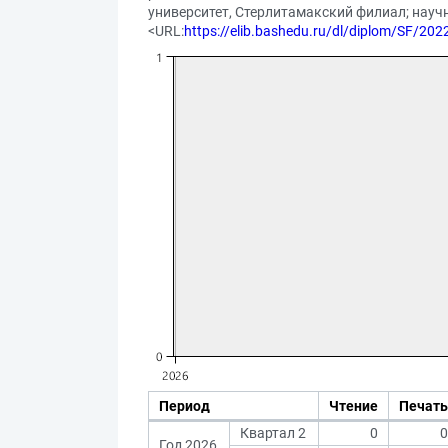
университет, Стерлитамакский филиал; научн
<URL:
https://elib.bashedu.ru/dl/diplom/SF/
Период
Чтение
Печать
Квартал 2
0
0
Год 2026