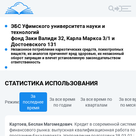
ЭБС Уфимского университета науки и
технологий
фонд Заки Валиди 32, Карла Маркса 3/1 и
Достоевского 131
Незаконное потребление наркотических средств, психотропных
веществ, их аналогов причиняет вред здоровью, их незаконный
оборот запрещен и влечет установленную законодательством
ответственность
СТАТИСТИКА ИСПОЛЬЗОВАНИЯ
За
За все время
За все время по
За все 
Режим:
последнее
по годам
кварталам
по мес
время
Картоев, Беслан Магомедович
. Кредит в современной системе
финансового рынка: выпускная квалификационная работа по
программе бакалавриата. Направление подготовки 38.03.01 :