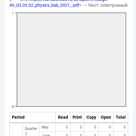
AV_03.03.02_physics_bak_2021_.pdf
>. — Текст: электронный
Period
Read
Print
Copy
Open
Total
May
0
0
0
0
0
Quarter
2
June
0
0
0
0
0