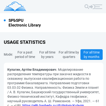
SPbSPU
Electronic Library
USAGE STATISTICS
For a past
For all time
For all time by
For all time
Mode:
period of time
by years
quarters
by months
Кулагин, Артём Владимирович
. Моделирование
распределения температуры при закачке жидкости в
скважину: выпускная квалификационная работа по
программе бакалавриата. Направление подготовки
03.03.02 Физика. Направленность: Физика Земли и планет
/ А. В. Кулагин; Башкирский государственный университет,
Физико-технический институт, Кафедра геофизики ;
научный руководитель А. Ш. Рамазанов. — Уфа, 2021. — 61
с. — <URL:
https://elib.bashedu.ru/dl/diplom/Kulagin