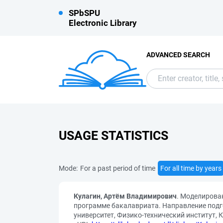
SPbSPU
Electronic Library
ADVANCED SEARCH
USAGE STATISTICS
Mode:
For a past period of time
For all time by years
Кулагин, Артём Владимирович
. Моделирова
программе бакалавриата. Направление подго
университет, Физико-технический институт, К