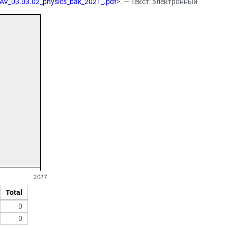
n AV_03.03.02_physics_bak_2021_.pdf
>. — Текст: электронный
Total
0
0