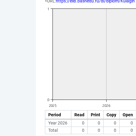
<URL:
https://elib.bashedu.ru/dl/diplom/Kulagi
Period
Read
Print
Copy
Open
Year 2026
0
0
0
0
Total
0
0
0
0