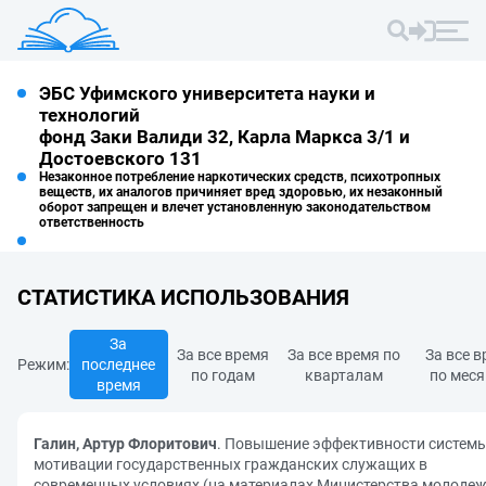
ЭБС Уфимского университета науки и
технологий
фонд Заки Валиди 32, Карла Маркса 3/1 и
Достоевского 131
Незаконное потребление наркотических средств, психотропных
веществ, их аналогов причиняет вред здоровью, их незаконный
оборот запрещен и влечет установленную законодательством
ответственность
СТАТИСТИКА ИСПОЛЬЗОВАНИЯ
За
За все время
За все время по
За все 
Режим:
последнее
по годам
кварталам
по мес
время
Галин, Артур Флоритович
. Повышение эффективности систем
мотивации государственных гражданских служащих в
современных условиях (на материалах Министерства молоде