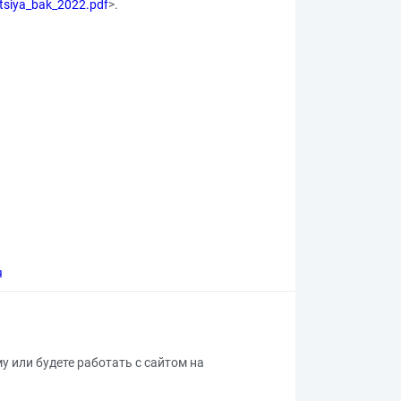
ntsiya_bak_2022.pdf
>.
я
му или будете работать с сайтом на