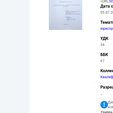
<URL:
ht
Дата 
05.07.
Темат
юриспр
УДК
34
ББК
67
Колле
Квалиф
Разре
–
Де
ко
Группа