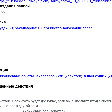
tps://elib.bashedu.ru/dl/diplom/Galimyanova_EU_40.03.01_Yurisprude
создания записи
2022
ика
уденция
;
бакалавриат
;
ВКР
;
убийство
;
наказания
;
права
кции
икационные работы бакалавров и специалистов
;
Общая коллекци
шенные действия
йствие 'Прочитать' будет доступно, если вы выполните вход в систе
мпьютере в другой сети
Анонимные пользователи