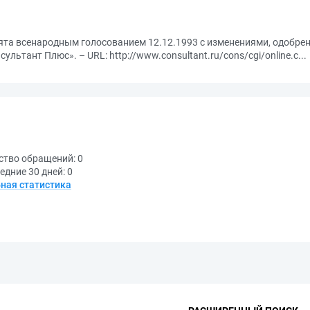
ята всенародным голосованием 12.12.1993 с изменениями, одобре
ультант Плюс». – URL: http://www.consultant.ru/cons/cgi/online.c...
ство обращений:
0
едние 30 дней:
0
ная статистика