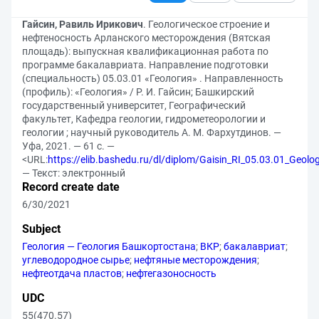
Гайсин, Равиль Ирикович
. Геологическое строение и
нефтеносность Арланского месторождения (Вятская
площадь): выпускная квалификационная работа по
программе бакалавриата. Направление подготовки
(специальность) 05.03.01 «Геология» . Направленность
(профиль): «Геология» / Р. И. Гайсин; Башкирский
государственный университет, Географический
факультет, Кафедра геологии, гидрометеорологии и
геологии ; научный руководитель А. М. Фархутдинов. —
Уфа, 2021. — 61 с. —
<URL:
https://elib.bashedu.ru/dl/diplom/Gaisin_RI_05.03.01_Geol
— Текст: электронный
Record create date
6/30/2021
Subject
Геология — Геология Башкортостана
;
ВКР
;
бакалавриат
;
углеводородное сырье
;
нефтяные месторождения
;
нефтеотдача пластов
;
нефтегазоносность
UDC
55(470.57)