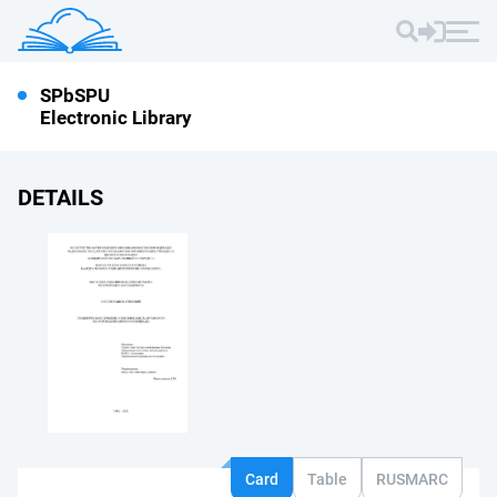
SPbSPU
Electronic Library
DETAILS
Card
Table
RUSMARC