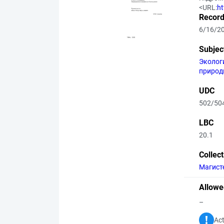
<URL:
ht
Record
6/16/2
Subjec
Эколог
природ
UDC
502/50
LBC
20.1
Collec
Магист
Allowe
–
Act