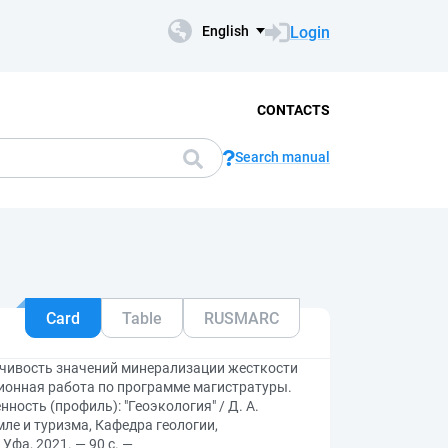
Login
English
CONTACTS
Search manual
Card
Table
RUSMARC
нчивость значений минерализации жесткости
ионная работа по программе магистратуры.
ность (профиль): "Геоэкология" / Д. А.
ле и туризма, Кафедра геологии,
Уфа, 2021. — 90 с. —