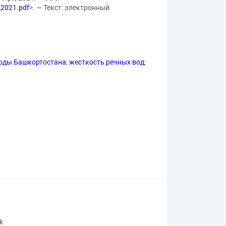
_2021.pdf
>. — Текст: электронный
оды Башкортостана
;
жесткость речных вод
;
rk