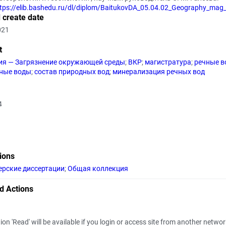
tps://elib.bashedu.ru/dl/diplom/BaitukovDA_05.04.02_Geography_mag
 create date
021
t
ия — Загрязнение окружающей среды
;
ВКР
;
магистратура
;
речные в
ные воды
;
состав природных вод
;
минерализация речных вод
4
tions
ерские диссертации
;
Общая коллекция
d Actions
ion 'Read' will be available if you login or access site from another netwo