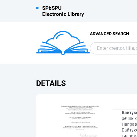
SPbSPU
Electronic Library
ADVANCED SEARCH
DETAILS
Байтук
речных
Направл
Байтуко
гидроме