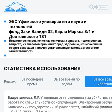
ЭБС Уфимского университета науки и
технологий
фонд Заки Валиди 32, Карла Маркса 3/1 и
Достоевского 131
Незаконное потребление наркотических средств, психотропных
веществ, их аналогов причиняет вред здоровью, их незаконный
оборот запрещен и влечет установленную законодательством
ответственность
СТАТИСТИКА ИСПОЛЬЗОВАНИЯ
За последнее
За все время по
За все вре
Режим:
время
годам
квартал
Бадретдинова, Л.Р.
Уголовная ответственность за убийство: 
работа по специальности юриспруденция [Электронный ресурс]
Башкирский государственный университет, Сибайский филиал ; 
— Сибай, 2022. — 73 с.: ил. —