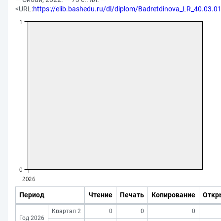
<URL:
https://elib.bashedu.ru/dl/diplom/Badretdinova_LR_40.03.0
Период
Чтение
Печать
Копирование
Откр
Квартал 2
0
0
0
Год 2026