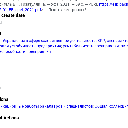
итель В. Г. Гизатуллина. — Уфа, 2021. — 59 с. — <URL:
https://elib.ba
5.01_EB_spet_2021.pdf
>. — Текст: электронный
 create date
21
t
— Управление в сфере хозяйственной деятельности
;
ВКР
;
специалит
овая устойчивость предприятия
;
рентабельность предприятия
;
лит
еспособность предприятия
11
tions
икационные работы бакалавров и специалистов
;
Общая коллекци
d Actions