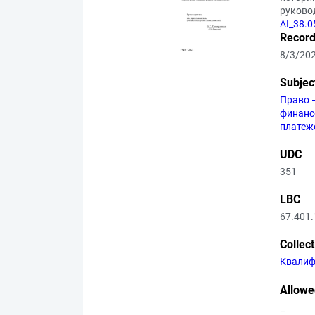
руковод
AI_38.0
Record
8/3/20
Subjec
Право 
финанс
платеж
UDC
351
LBC
67.401.
Collec
Квалиф
Allowe
–