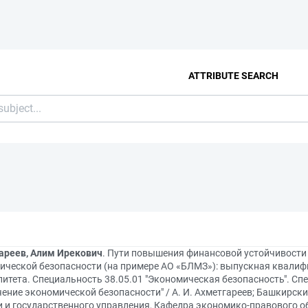
ATTRIBUTE SEARCH
ареев, Алим Ирекович
. Пути повышения финансовой устойчивости 
ической безопасности (на примере АО «БЛМЗ»): выпускная квали
литета. Специальность 38.05.01 "Экономическая безопасность". С
ение экономической безопасности" / А. И. Ахметгареев; Башкирск
и и государственного управления, Кафедра экономико-правового о