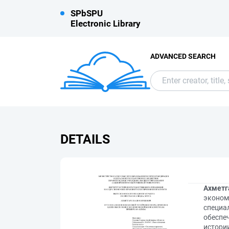
SPbSPU
Electronic Library
ADVANCED SEARCH
DETAILS
Ахметг
эконом
специа
обеспеч
истори