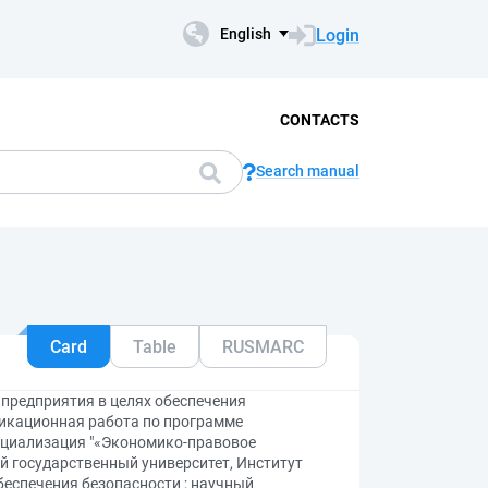
Login
English
CONTACTS
Search manual
Card
Table
RUSMARC
предприятия в целях обеспечения
фикационная работа по программе
пециализация "«Экономико-правовое
ий государственный университет, Институт
беспечения безопасности ; научный