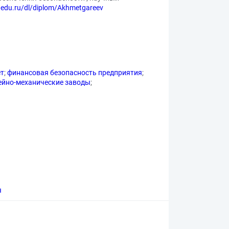
shedu.ru/dl/diplom/Akhmetgareev
ет
;
финансовая безопасность предприятия
;
ейно-механические заводы
;
я