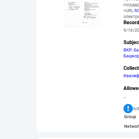
государ
<URL:
ht
электр
Record
9/16/2
Subjec
ВКР
;
ба
Башкор
Collec
Квалиф
Allowe
–
Act
Group
Networ