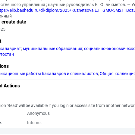
ственного управления ; научный руководитель Е. Ю. Бикметов. — Уф
tps://elib.bashedu.ru/dl/diplom/2025/Kuznetsova E.I._GMU-5M211Bo
онный
 create date
025
t
калавриат
;
муниципальные образования
;
социально-экономическо
тостан
tions
икационные работы бакалавров и специалистов
;
Общая коллекци
d Actions
ion 'Read' will be available if you login or access site from another netwo
Anonymous
k
Internet