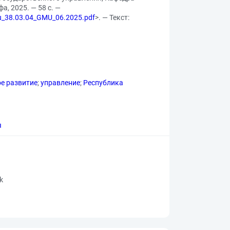
а, 2025. — 58 с. —
zu_38.03.04_GMU_06.2025.pdf
>. — Текст:
е развитие
;
управление
;
Республика
я
rk