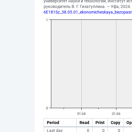
университет науки и технологий, Институт и
руководитель В. Г. Гизатуллина. — Уфа, 2024. 
6E181Sz_38.05.01_ekonomicheskaya_bezopasn
Period
Read
Print
Copy
Op
Last day
0
0
0