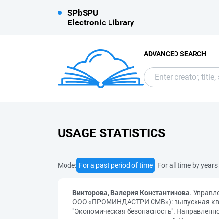
SPbSPU
Electronic Library
ADVANCED SEARCH
USAGE STATISTICS
Mode:
For a past period of time
For all time by years
Викторова, Валерия Константинова
. Управл
ООО «ПРОМИНДАСТРИ СМВ»): выпускная квал
"Экономическая безопасность". Направленно