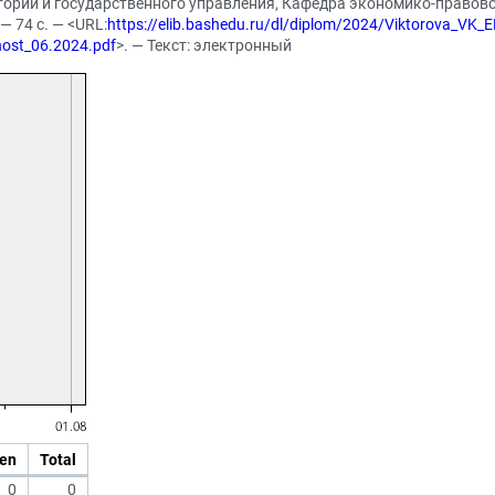
стории и государственного управления, Кафедра экономико-правов
— 74 с. — <URL:
https://elib.bashedu.ru/dl/diplom/2024/Viktorova_VK_E
ost_06.2024.pdf
>. — Текст: электронный
en
Total
0
0