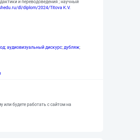
дактики и переводоведения ; научный
ashedu.ru/dl/diplom/2024/Titova K.V.
вод
;
аудиовизуальный дискурс
;
дубляж
;
я
му или будете работать с сайтом на