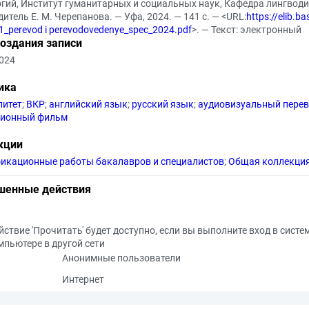
огий, Институт гуманитарных и социальных наук, Кафедра лингводи
итель Е. М. Черепанова. — Уфа, 2024. — 141 с. — <URL:
https://elib.b
1_perevod i perevodovedenye_spec_2024.pdf
>. — Текст: электронный
создания записи
2024
ика
литет
;
ВКР
;
английский язык
;
русский язык
;
аудиовизуальный пере
ионный фильм
кции
икационные работы бакалавров и специалистов
;
Общая коллекци
шенные действия
йствие 'Прочитать' будет доступно, если вы выполните вход в систе
мпьютере в другой сети
Анонимные пользователи
Интернет