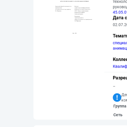
технол
руковод
45.05.0
Дата 
02.07.
Темат
специа
анимац
Колле
Квалиф
Разре
–
Де
ко
Группа
Сеть