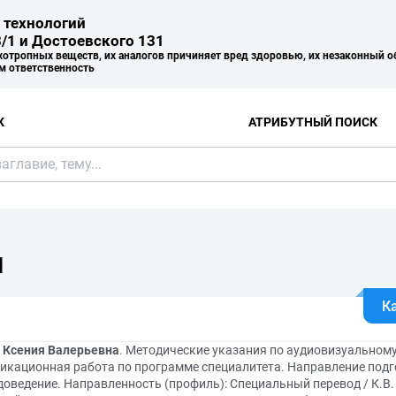
 технологий
/1 и Достоевского 131
хотропных веществ, их аналогов причиняет вред здоровью, их незаконный о
м ответственность
К
АТРИБУТНЫЙ ПОИСК
Я
К
, Ксения Валерьевна
. Методические указания по аудиовизуальному
икационная работа по программе специалитета. Направление подго
оведение. Направленность (профиль): Специальный перевод / К.В.