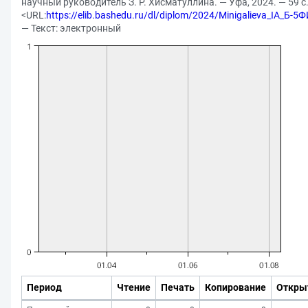
научный руководитель З. Р. Хисматуллина. — Уфа, 2024. — 59 с
<URL:
https://elib.bashedu.ru/dl/diplom/2024/Minigalieva_IA_Б-
— Текст: электронный
Период
Чтение
Печать
Копирование
Откры