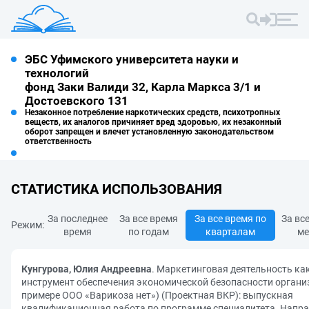
ЭБС Уфимского университета науки и
технологий
фонд Заки Валиди 32, Карла Маркса 3/1 и
Достоевского 131
Незаконное потребление наркотических средств, психотропных
веществ, их аналогов причиняет вред здоровью, их незаконный
оборот запрещен и влечет установленную законодательством
ответственность
СТАТИСТИКА ИСПОЛЬЗОВАНИЯ
За последнее
За все время
За все время по
За вс
Режим:
время
по годам
кварталам
ме
Кунгурова, Юлия Андреевна
. Маркетинговая деятельность ка
инструмент обеспечения экономической безопасности органи
примере ООО «Варикоза нет») (Проектная ВКР): выпускная
квалификационная работа по программе специалитета. Напр