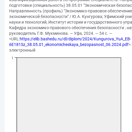
подготовки (специальность) 38.05.01 "Экономическая безопас
Направленность (профиль) "Экономико-правовое обеспечение
экономической безопасности" / Ю.А. Кунгурова; Уфимский уни
науки и технологий, Институт истории и государственного упр
Кафедра экономико-правового обеспечения безопасности ; н
руководитель Г.Ф. Мукминова. — Уфа, 2024. — 54 с. —
<URL:
https://elib.bashedu.ru/dl/diplom/2024/Kungurova_YuA_EB-
6E181Sz_38.05.01_ekonomicheskaya_bezopasnost_06.2024.pdf
>
электронный