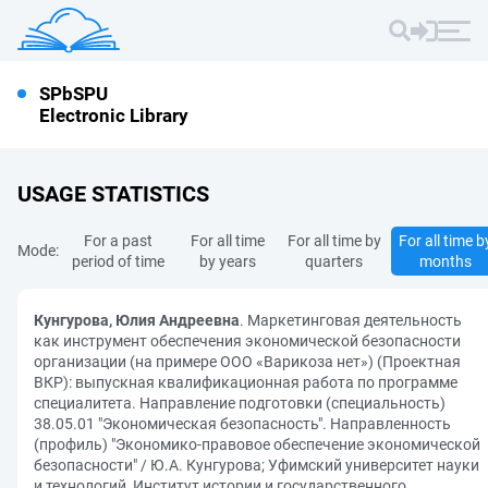
SPbSPU
Electronic Library
USAGE STATISTICS
For a past
For all time
For all time by
For all time b
Mode:
period of time
by years
quarters
months
Кунгурова, Юлия Андреевна
. Маркетинговая деятельность
как инструмент обеспечения экономической безопасности
организации (на примере ООО «Варикоза нет») (Проектная
ВКР): выпускная квалификационная работа по программе
специалитета. Направление подготовки (специальность)
38.05.01 "Экономическая безопасность". Направленность
(профиль) "Экономико-правовое обеспечение экономической
безопасности" / Ю.А. Кунгурова; Уфимский университет науки
и технологий, Институт истории и государственного