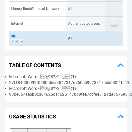
Library BashGU Local Network
All
Internet
Authenticated users
All
Internet
TABLE OF CONTENTS
Microsoft Word - 0@8?>2 . (1)
27f184000093f0680b6ea4847317d75bc59923a17beb080f1b270b
Microsoft Word - 0@8?>2 . (1)
93be867ae6b9c304626c116251470d9fea7ccfe46121da1575931c
USAGE STATISTICS