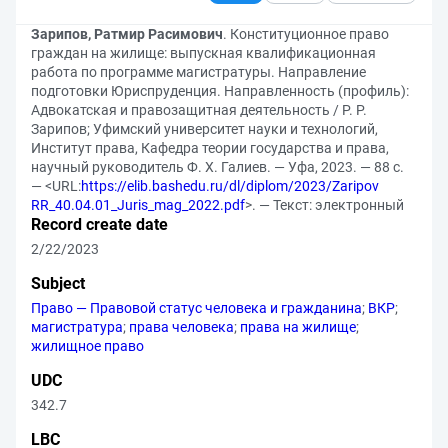
Зарипов, Ратмир Расимович
. Конституционное право
граждан на жилище: выпускная квалификационная
работа по программе магистратуры. Направление
подготовки Юриспруденция. Направленность (профиль):
Адвокатская и правозащитная деятельность / Р. Р.
Зарипов; Уфимский университет науки и технологий,
Институт права, Кафедра теории государства и права,
научный руководитель Ф. Х. Галиев. — Уфа, 2023. — 88 с.
— <URL:
https://elib.bashedu.ru/dl/diplom/2023/Zaripov
RR_40.04.01_Juris_mag_2022.pdf
>. — Текст: электронный
Record create date
2/22/2023
Subject
Право — Правовой статус человека и гражданина
;
ВКР
;
магистратура
;
права человека
;
права на жилище
;
жилищное право
UDC
342.7
LBC