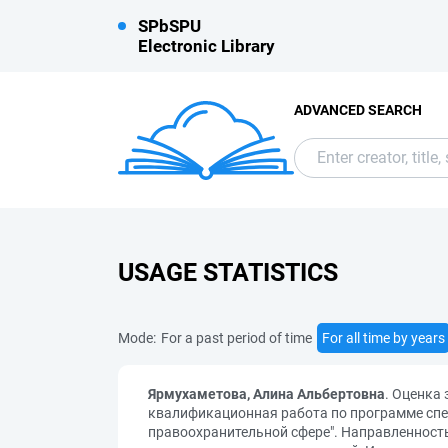
SPbSPU
Electronic Library
ADVANCED SEARCH
USAGE STATISTICS
Mode:
For a past period of time
For all time by years
Ярмухаметова, Алина Альбертовна
. Оценка
квалификационная работа по программе спец
правоохранительной сфере". Направленность