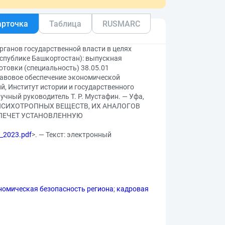
арточка
Таблица
RUSMARC
рганов государственной власти в целях
еспублике Башкортостан): выпускная
товки (специальность) 38.05.01
равовое обеспечение экономической
ий, Институт истории и государственного
учный руководитель Т. Р. Мустафин. — Уфа,
, ПСИХОТРОПНЫХ ВЕЩЕСТВ, ИХ АНАЛОГОВ
ВЛЕЧЕТ УСТАНОВЛЕННУЮ
c_2023.pdf
>. — Текст: электронный
номическая безопасность региона
;
кадровая