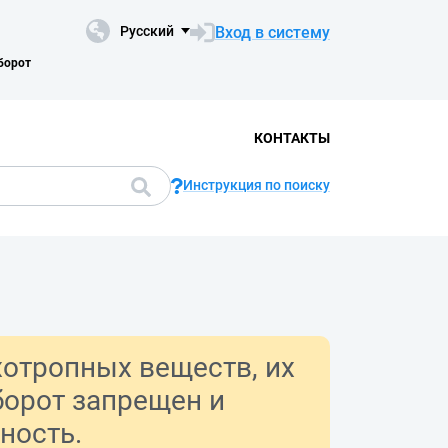
Вход в систему
Русский
борот
КОНТАКТЫ
Инструкция по поиску
хотропных веществ, их
борот запрещен и
ность.