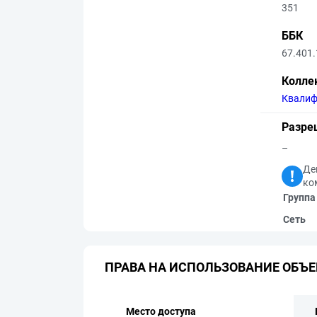
351
ББК
67.401.
Колле
Квалиф
Разре
–
Де
ко
Группа
Сеть
ПРАВА НА ИСПОЛЬЗОВАНИЕ ОБЪЕ
Место доступа