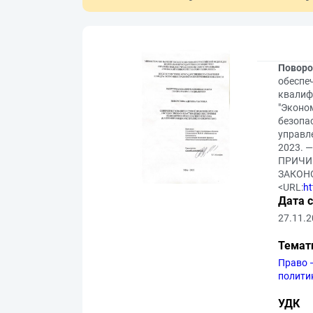
Поворо
обеспе
квалиф
"Эконо
безопас
управле
2023. 
ПРИЧИ
ЗАКОН
<URL:
ht
Дата 
27.11.
Темат
Право 
полити
УДК