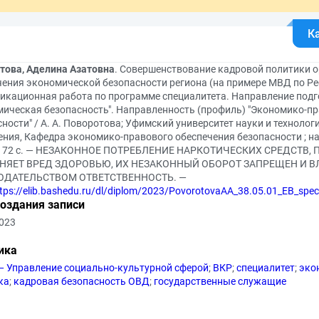
К
това, Аделина Азатовна
. Совершенствование кадровой политики о
чения экономической безопасности региона (на примере МВД по Р
икационная работа по программе специалитета. Направление подго
мическая безопасность". Направленность (профиль) "Экономико-п
ности" / А. А. Поворотова; Уфимский университет науки и технолог
ния, Кафедра экономико-правового обеспечения безопасности ; на
— 72 с. — НЕЗАКОННОЕ ПОТРЕБЛЕНИЕ НАРКОТИЧЕСКИХ СРЕДСТВ
НЯЕТ ВРЕД ЗДОРОВЬЮ, ИХ НЕЗАКОННЫЙ ОБОРОТ ЗАПРЕЩЕН И 
ОДАТЕЛЬСТВОМ ОТВЕТСТВЕННОСТЬ. —
tps://elib.bashedu.ru/dl/diplom/2023/PovorotovaAA_38.05.01_EB_spe
создания записи
2023
ика
— Управление социально-культурной сферой
;
ВКР
;
специалитет
;
эко
ка
;
кадровая безопасность ОВД
;
государственные служащие