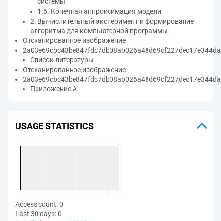
системы
1.5. Конечная аппроксимация модели
2. Вычислительный эксперимент и формирование
алгоритма для компьютерной программы
Отсканированное изображение
2a03e69cbc43be847fdc7db08ab026a48d69cf227dec17e344da
Список литературы
Отсканированное изображение
2a03e69cbc43be847fdc7db08ab026a48d69cf227dec17e344da
Приложение А
USAGE STATISTICS
Access count:
0
Last 30 days:
0