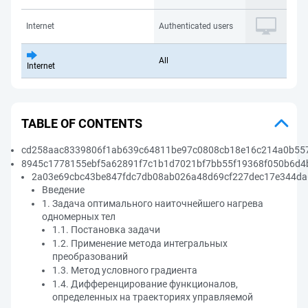
Internet
Authenticated users
All
Internet
TABLE OF CONTENTS
cd258aac8339806f1ab639c64811be97c0808cb18e16c214a0b557
8945c1778155ebf5a62891f7c1b1d7021bf7bb55f19368f050b6d4
2a03e69cbc43be847fdc7db08ab026a48d69cf227dec17e344da
Введение
1. Задача оптимального наиточнейшего нагрева
одномерных тел
1.1. Постановка задачи
1.2. Применение метода интегральных
преобразований
1.3. Метод условного градиента
1.4. Дифференцирование функционалов,
определенных на траекториях управляемой