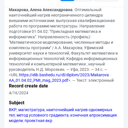
Макарова, Алена Александровна
. Оптимальный
наиточнейший нагрев неограниченного цилиндра
внешними источниками: выпускная квалификационная
работа по программе магистратуры. Направление
подготовки 01.04.02: "Прикладная математика и
информатика". Направленность (профиль):
"Математическое моделирование, численные методы и
комплексы программ" / А.А. Макарова; Уфимский
университет науки и технологий, Факультет математики и
информационных технологий, Кафедра информационных
технологий и компьютерной математики ; научный
руководитель Н.Д. Морозкин. — Уфа, 2023. — 34 с. —
<URL:
https://elib.bashedu.ru/dl/diplom/2023/Makarova
AA_01.04.02_PMI_mag_2023.pdf
>. — Текст: электронный
Record create date
4/16/2024
Subject
ВКР
;
магистратура
;
наиточнейший нагрев одномерных
тел
;
метод условного градиента
;
конечная апроксимация
модели
;
проектная вкр