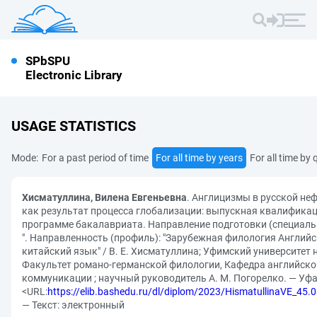
SPbSPU
Electronic Library
USAGE STATISTICS
Mode:
For a past period of time
For all time by years
For all time by 
Хисматуллина, Вилена Евгеньевна
. Англицизмы в русской н
как результат процесса глобализации: выпускная квалифика
программе бакалавриата. Направление подготовки (специальн
". Направленность (профиль): "Зарубежная филология Английс
китайский язык" / В. Е. Хисматуллина; Уфимский университет 
Факультет романо-германской филологии, Кафедра английско
коммуникации ; научный руководитель А. М. Погорелко. — Уфа, 
<URL:
https://elib.bashedu.ru/dl/diplom/2023/HismatullinaVE_45.
— Текст: электронный