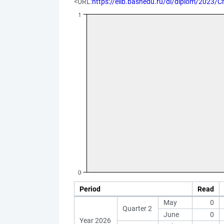
<URL:
https://elib.bashedu.ru/dl/diplom/2023
Period
Read
May
0
Quarter 2
June
0
Year 2026