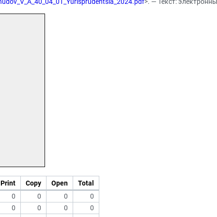
/Chudov_V_A_40_04_01_Yurisprudentsia_2024.pdf
>. — Текст: электронн
Print
Copy
Open
Total
0
0
0
0
0
0
0
0