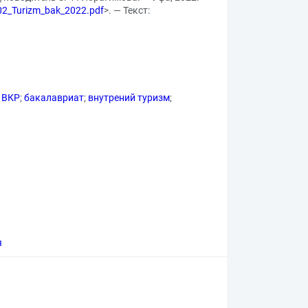
.02_Turizm_bak_2022.pdf
>. — Текст:
ВКР
;
бакалавриат
;
внутрений туризм
;
я