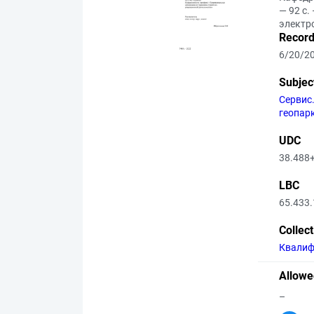
— 92 с.
электр
Record
6/20/2
Subjec
Сервис
геопар
UDC
38.488
LBC
65.433.
Collec
Квалиф
Allowe
–