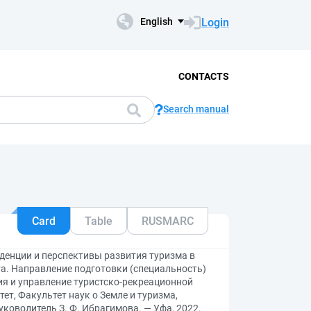
Login
English
CONTACTS
Search manual
Card
Table
RUSMARC
нденции и перспективы развития туризма в
а. Направление подготовки (специальность)
ия и управление туристско-рекреационной
ет, Факультет наук о Земле и туризма,
ководитель З. Ф. Ибрагимова. — Уфа, 2022.