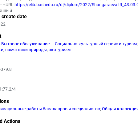
 — <URL:
https://elib.bashedu.ru/dl/diplom/2022/Shangaraeva IR_43.03
онный
 create date
022
t
. Бытовое обслуживание — Социально-культурный сервис и туризм
;
ки
;
памятники природы
;
экотуризм
+379.8
1:77.2/4
tions
икационные работы бакалавров и специалистов
;
Общая коллекци
d Actions