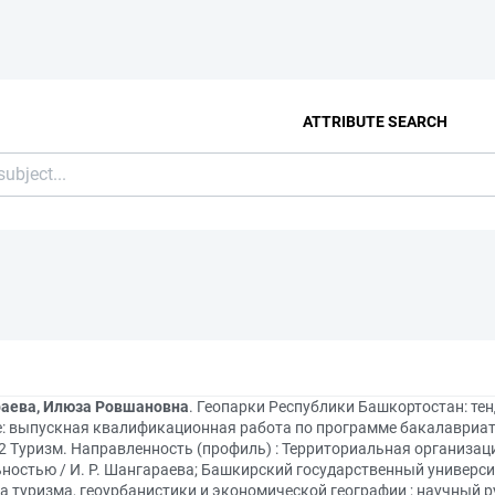
ATTRIBUTE SEARCH
аева, Илюза Ровшановна
. Геопарки Республики Башкортостан: те
е: выпускная квалификационная работа по программе бакалавриат
02 Туризм. Направленность (профиль) : Территориальная организац
ностью / И. Р. Шангараева; Башкирский государственный университ
 туризма, геоурбанистики и экономической географии ; научный ру