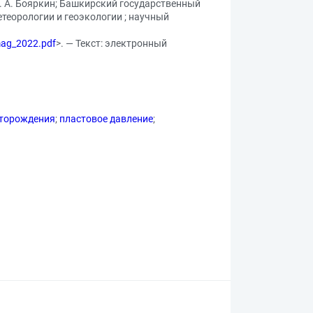
. А. Бояркин; Башкирский государственный
етеорологии и геоэкологии ; научный
mag_2022.pdf
>. — Текст: электронный
сторождения
;
пластовое давление
;