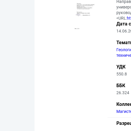
Направ
универс
руковод
<URL:
ht
Дата 
14.06.
Темат
Геолог
технич
УДК
550.8
ББК
26.324
Колле
Магист
Разре