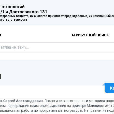
 технологий
/1 и Достоевского 131
хотропных веществ, их аналогов причиняет вред здоровью, их незаконный о
м ответственность
К
АТРИБУТНЫЙ ПОИСК
Я
К
н, Сергей Александрович
. Геологическое строение и методика под
стем поддержания пластового давления на примере Метелинского 
икационная работа по программе магистратуры. Направление подго