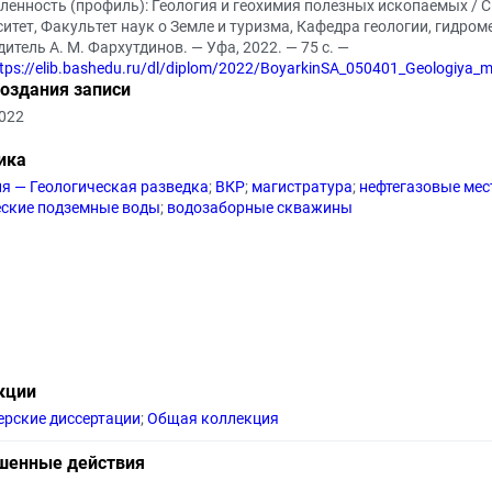
ленность (профиль): Геология и геохимия полезных ископаемых / С
итет, Факультет наук о Земле и туризма, Кафедра геологии, гидром
итель А. М. Фархутдинов. — Уфа, 2022. — 75 с. —
tps://elib.bashedu.ru/dl/diplom/2022/BoyarkinSA_050401_Geologiya_
создания записи
2022
ика
ия — Геологическая разведка
;
ВКР
;
магистратура
;
нефтегазовые ме
еские подземные воды
;
водозаборные скважины
кции
ерские диссертации
;
Общая коллекция
шенные действия