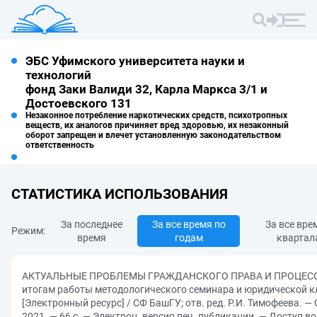
ЭБС Уфимского университета науки и
технологий
фонд Заки Валиди 32, Карла Маркса 3/1 и
Достоевского 131
Незаконное потребление наркотических средств, психотропных
веществ, их аналогов причиняет вред здоровью, их незаконный
оборот запрещен и влечет установленную законодательством
ответственность
СТАТИСТИКА ИСПОЛЬЗОВАНИЯ
За последнее
За все время по
За все вре
Режим:
время
годам
квартал
АКТУАЛЬНЫЕ ПРОБЛЕМЫ ГРАЖДАНСКОГО ПРАВА И ПРОЦЕССА: 
итогам работы методологического семинара и юридической кли
[Электронный ресурс] / СФ БашГУ; отв. ред. Р.И. Тимофеева. —
2021. — 66 с. — Электрон. версия печ. публикации. — Доступ 