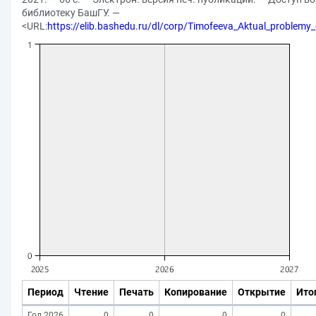
библиотеку БашГУ. —
<URL:
https://elib.bashedu.ru/dl/corp/Timofeeva_Aktual_problemy
Период
Чтение
Печать
Копирование
Открытие
Ито
Год 2026
0
0
0
0