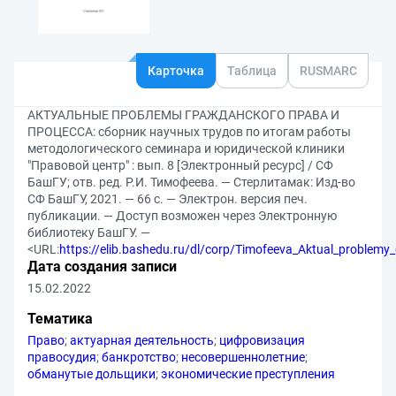
Карточка
Таблица
RUSMARC
АКТУАЛЬНЫЕ ПРОБЛЕМЫ ГРАЖДАНСКОГО ПРАВА И
ПРОЦЕССА: сборник научных трудов по итогам работы
методологического семинара и юридической клиники
"Правовой центр" : вып. 8 [Электронный ресурс] / СФ
БашГУ; отв. ред. Р.И. Тимофеева. — Стерлитамак: Изд-во
СФ БашГУ, 2021. — 66 с. — Электрон. версия печ.
публикации. — Доступ возможен через Электронную
библиотеку БашГУ. —
<URL:
https://elib.bashedu.ru/dl/corp/Timofeeva_Aktual_problemy
Дата создания записи
15.02.2022
Тематика
Право
;
актуарная деятельность
;
цифровизация
правосудия
;
банкротство
;
несовершеннолетние
;
обманутые дольщики
;
экономические преступления