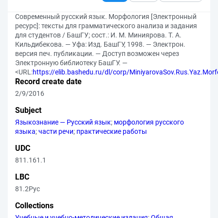
Современный русский язык. Морфология [Электронный
ресурс]: тексты для грамматического анализа и задания
для студентов / БашГУ; сост.: И. М. Миниярова. Т. А.
Кильдибекова. — Уфа: Изд. БашГУ, 1998. — Электрон.
версия печ. публикации. — Доступ возможен через
Электронную библиотеку БашГУ. —
<URL:
https://elib.bashedu.ru/dl/corp/MiniyarovaSov.Rus.Yaz.Morf
Record create date
2/9/2016
Subject
Языкознание — Русский язык
;
морфология русского
языка
;
части речи
;
практические работы
UDC
811.161.1
LBC
81.2Рус
Collections
Учебные и учебно-методические издания
;
Общая