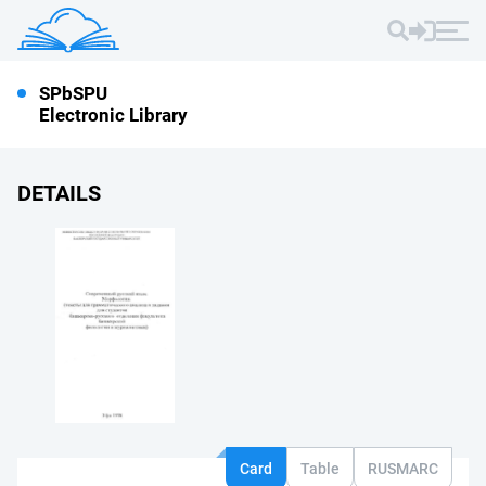
SPbSPU
Electronic Library
DETAILS
Card
Table
RUSMARC