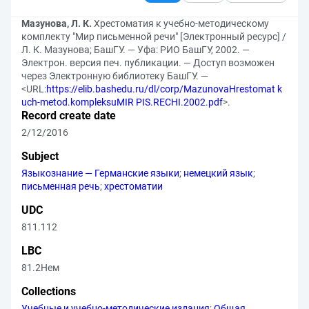
Мазунова, Л. К.
Хрестоматия к учебно-методическому
комплекту "Мир письменной речи" [Электронный ресурс] /
Л. К. Мазунова; БашГУ. — Уфа: РИО БашГУ, 2002. —
Электрон. версия печ. публикации. — Доступ возможен
через Электронную библиотеку БашГУ. —
<URL:
https://elib.bashedu.ru/dl/corp/MazunovaHrestomat k
uch-metod.kompleksuMIR PIS.RECHI.2002.pdf
>.
Record create date
2/12/2016
Subject
Языкознание — Германские языки
;
немецкий язык
;
письменная речь
;
хрестоматии
UDC
811.112
LBC
81.2Нем
Collections
Учебные и учебно-методические издания
;
Общая