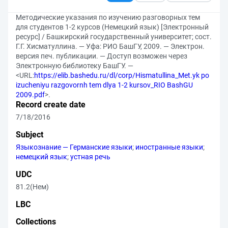
Методические указания по изучению разговорных тем
для студентов 1-2 курсов (Немецкий язык) [Электронный
ресурс] / Башкирский государственный университет; сост.
Г.Г. Хисматуллина. — Уфа: РИО БашГУ, 2009. — Электрон.
версия печ. публикации. — Доступ возможен через
Электронную библиотеку БашГУ. —
<URL:
https://elib.bashedu.ru/dl/corp/Hismatullina_Met.yk po
izucheniyu razgovornh tem dlya 1-2 kursov_RIO BashGU
2009.pdf
>.
Record create date
7/18/2016
Subject
Языкознание — Германские языки
;
иностранные языки
;
немецкий язык
;
устная речь
UDC
81.2(Нем)
LBC
Collections