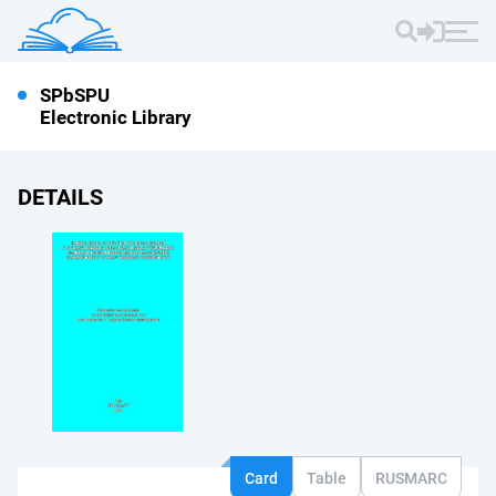
SPbSPU
Electronic Library
DETAILS
Card
Table
RUSMARC