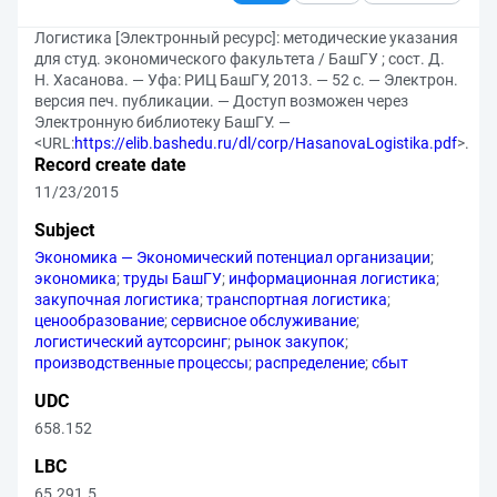
Логистика [Электронный ресурс]: методические указания
для студ. экономического факультета / БашГУ ; сост. Д.
Н. Хасанова. — Уфа: РИЦ БашГУ, 2013. — 52 с. — Электрон.
версия печ. публикации. — Доступ возможен через
Электронную библиотеку БашГУ. —
<URL:
https://elib.bashedu.ru/dl/corp/HasanovaLogistika.pdf
>.
Record create date
11/23/2015
Subject
Экономика — Экономический потенциал организации
;
экономика
;
труды БашГУ
;
информационная логистика
;
закупочная логистика
;
транспортная логистика
;
ценообразование
;
сервисное обслуживание
;
логистический аутсорсинг
;
рынок закупок
;
производственные процессы
;
распределение
;
сбыт
UDC
658.152
LBC
65.291.5