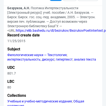
Безруков, А.Н.
Поэтика Интертекстуальности
[Электронный ресурс]: учеб. пособие / А.Н. Безруков. —
Бирск: Бирск. гос. соц.-пед. академия, 2005. — Электрон.
версия печ. публикации. — Доступ возможен через
Электронную библиотеку БашГУ. —
<URL:
https://elib.bashedu.ru/dl/bezrukov/BezrukovPoetIntertext.p
Record create date
11/25/2015
Subject
Филологические науки — Текстология
;
интертекстуальность
;
дискурс
;
гипертекст
;
анализ текста
UDC
801.7
LBC
80
Collections
Учебные и учебно-методические издания
;
Общая
коллекция