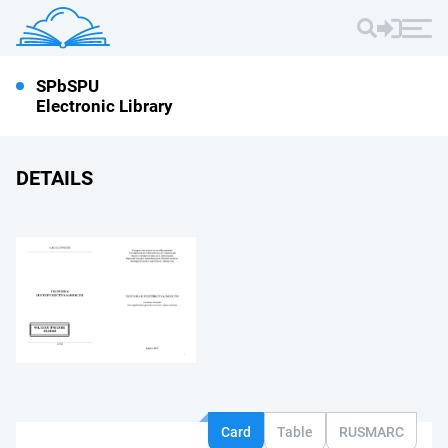
SPbSPU
Electronic Library
DETAILS
Card
Table
RUSMARC